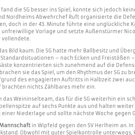
fand die SG besser ins Spiel, konnte sich jedoch kei
und Nordheims Abwehrchef Ruft organisierte die Defe
nen, doch in der 43. Minute führte eine unglückliche
e unfreiwillige Vorlage und setzte Außenstürmer Nico
 vollendete.
s Bild kaum. Die SG hatte mehr Ballbesitz und Überg
 bei Standardsituationen – nach Ecken und Freistößen
Gäste konzentrierten sich zunehmend auf die Defensiv
brachen sie das Spiel, um den Rhythmus der SG zu bre
grund des engagierten Auftritts in Halbzeit zwei a
f brachten nichts Zählbares mehr ein.
 das Weininselteam, das für die SG weiterhin ein sch
ellenspitze auf sechs Punkte aus und halten weiter 
it einer Niederlage und sollte nächste Woche gegen 
 Mannschaft
in Wipfeld gegen den SV Herlheim an. In 
kstand. Obwohl mit guter Spielkontrolle unterwegs, 