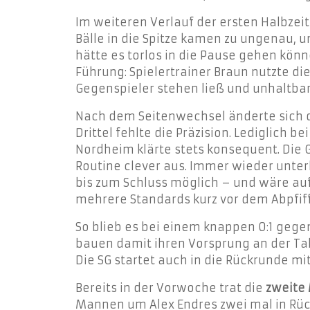
Im weiteren Verlauf der ersten Halbzeit 
Bälle in die Spitze kamen zu ungenau, 
hätte es torlos in die Pause gehen kön
Führung: Spielertrainer Braun nutzte di
Gegenspieler stehen ließ und unhaltbar
Nach dem Seitenwechsel änderte sich da
Drittel fehlte die Präzision. Lediglich
Nordheim klärte stets konsequent.
Die 
Routine clever aus. Immer wieder unter
bis zum Schluss möglich – und wäre auf
mehrere Standards kurz vor dem Abpfif
So blieb es bei einem knappen 0:1 gegen
bauen damit ihren Vorsprung an der Tab
Die SG startet auch in die Rückrunde m
Bereits in der Vorwoche trat die
zweite
Mannen um Alex Endres zwei mal in Rüc