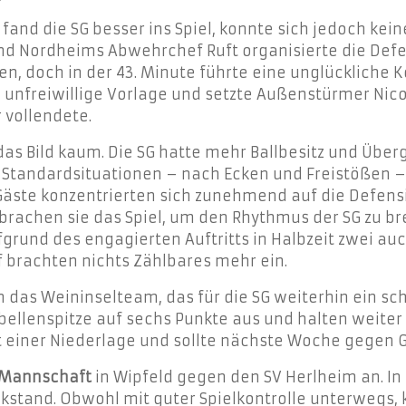
fand die SG besser ins Spiel, konnte sich jedoch kei
und Nordheims Abwehrchef Ruft organisierte die Defe
nen, doch in der 43. Minute führte eine unglückliche
e unfreiwillige Vorlage und setzte Außenstürmer Nico
 vollendete.
s Bild kaum. Die SG hatte mehr Ballbesitz und Überg
 bei Standardsituationen – nach Ecken und Freistößen
Gäste konzentrierten sich zunehmend auf die Defensiv
brachen sie das Spiel, um den Rhythmus der SG zu bre
grund des engagierten Auftritts in Halbzeit zwei a
f brachten nichts Zählbares mehr ein.
 das Weininselteam, das für die SG weiterhin ein sch
ellenspitze auf sechs Punkte aus und halten weiter 
it einer Niederlage und sollte nächste Woche gegen 
 Mannschaft
in Wipfeld gegen den SV Herlheim an. In 
kstand. Obwohl mit guter Spielkontrolle unterwegs, 