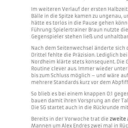
Im weiteren Verlauf der ersten Halbzeit 
Bälle in die Spitze kamen zu ungenau, 
hätte es torlos in die Pause gehen kön
Führung: Spielertrainer Braun nutzte di
Gegenspieler stehen ließ und unhaltbar
Nach dem Seitenwechsel änderte sich da
Drittel fehlte die Präzision. Lediglich
Nordheim klärte stets konsequent.
Die 
Routine clever aus. Immer wieder unter
bis zum Schluss möglich – und wäre auf
mehrere Standards kurz vor dem Abpfif
So blieb es bei einem knappen 0:1 gegen
bauen damit ihren Vorsprung an der Tab
Die SG startet auch in die Rückrunde m
Bereits in der Vorwoche trat die
zweite
Mannen um Alex Endres zwei mal in Rüc