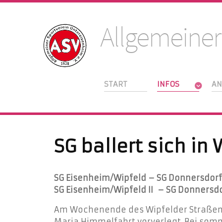
Allgemeiner
START
INFOS
AN
SG ballert sich i
SG Eisenheim/Wipfeld – SG Donnersdorf/
SG Eisenheim/Wipfeld II
– SG Donnersdor
Am Wochenende des Wipfelder Straßenw
Maria Himmelfahrt vorverlegt. Bei somm