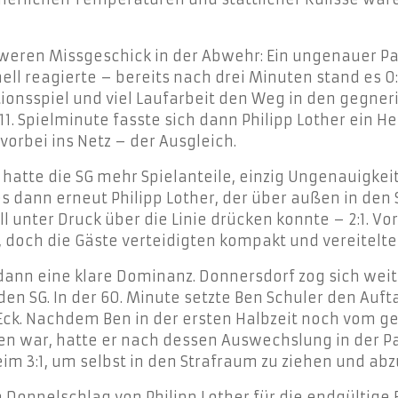
weren Missgeschick in der Abwehr: Ein ungenauer Pa
l reagierte – bereits nach drei Minuten stand es 0:1
nsspiel und viel Laufarbeit den Weg in den gegneri
 11. Spielminute fasste sich dann Philipp Lother ein 
vorbei ins Netz – der Ausgleich.
t hatte die SG mehr Spielanteile, einzig Ungenauigke
es dann erneut Philipp Lother, der über außen in de
all unter Druck über die Linie drücken konnte – 2:1. 
n, doch die Gäste verteidigten kompakt und vereitel
dann eine klare Dominanz. Donnersdorf zog sich weit
n SG. In der 60. Minute setzte Ben Schuler den Auftak
 Eck. Nachdem Ben in der ersten Halbzeit noch vom g
n war, hatte er nach dessen Auswechslung in der Pa
beim 3:1, um selbst in den Strafraum zu ziehen und ab
in Doppelschlag von Philipp Lother für die endgültige