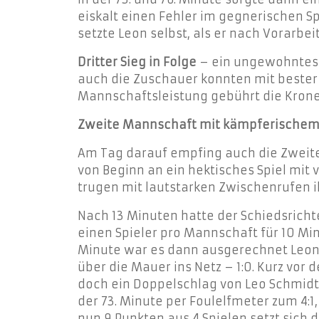
eiskalt einen Fehler im gegnerischen S
setzte Leon selbst, als er nach Vorarbeit
Dritter Sieg in Folge
– ein ungewohntes G
auch die Zuschauer konnten mit bester
Mannschaftsleistung gebührt die Krone h
Zweite Mannschaft mit kämpferischem
Am Tag darauf empfing auch die Zweite
von Beginn an ein hektisches Spiel mit
trugen mit lautstarken Zwischenrufen i
Nach 13 Minuten hatte der Schiedsricht
einen Spieler pro Mannschaft für 10 Min
Minute war es dann ausgerechnet Leon H
über die Mauer ins Netz – 1:0. Kurz vor
doch ein Doppelschlag von Leo Schmidt (5
der 73. Minute per Foulelfmeter zum 4:1
nun 9 Punkten aus 4 Spielen setzt sich 