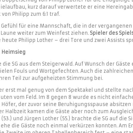
pielaufbau, kurz darauf verwertete er eine Hereinga
 von Philipp zum 6:1 traf.
efühl für eine Mannschaft, die in der vergangenen 
 Laune weiter zum Weinfest ziehen.
Spieler des Spiels
eute Philipp Lother – drei Tore und zwei Assists spr
 Heimsieg
 die SG aus dem Steigerwald. Auf Wunsch der Gäste 
 vielen Fouls und Wortgefechten. Auch die zahlreiche
hren Teil zur aufgeheizten Stimmung bei.
er erst mal genug von dem Spektakel und stellte nach
uten vom Feld. Im 8 gegen 8 wurde es nicht einfacher,
öfer, der zuvor seine Beruhigungsspause absitzen m
 der Halbzeit kamen die Gäste aber noch zum Ausgleich
3.) und Jürgen Lother (55.) brachte die SG auf die Si
, ehe die Gäste noch einmal verkürzen konnten. Am End
die Zweite im oberen Tabellenbereich fest – eine sta