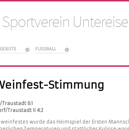
 Sportverein Untereise
GEBOTE
FUSSBALL
n Weinfest-Stimmung
Traustadt 6:1
f/Traustadt II 4:2
einfestes wurde das Heimspiel der Ersten Mannscha
erlichen Temperaturen und stattlicher Kulisse ware