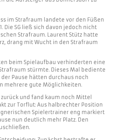
ss im Strafraum landete vor den Füßen
. Die SG ließ sich davon jedoch nicht
schen Strafraum. Laurent Stütz hatte
Herz, drang mit Wucht in den Strafraum
iten beim Spielaufbau verhinderten eine
n Strafraum stürmte. Dieses Mal bediente
Vor der Pause hätten durchaus noch
ten mehrere gute Möglichkeiten.
 zurück und fand kaum noch Mittel
t zur Torflut: Aus halbrechter Position
egnerischen Spielertrainer eng markiert
use nun deutlich mehr Platz. Den
zuschließen.
 Entscheidung: Zunächst bestrafte er