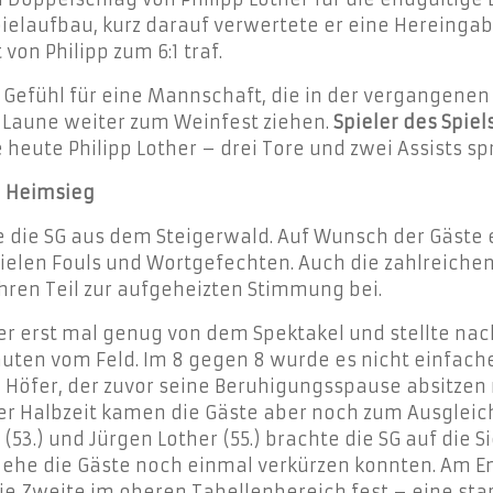
pielaufbau, kurz darauf verwertete er eine Hereinga
 von Philipp zum 6:1 traf.
efühl für eine Mannschaft, die in der vergangenen 
 Laune weiter zum Weinfest ziehen.
Spieler des Spiels
eute Philipp Lother – drei Tore und zwei Assists spr
 Heimsieg
 die SG aus dem Steigerwald. Auf Wunsch der Gäste 
 vielen Fouls und Wortgefechten. Auch die zahlreiche
hren Teil zur aufgeheizten Stimmung bei.
er erst mal genug von dem Spektakel und stellte nach
uten vom Feld. Im 8 gegen 8 wurde es nicht einfacher,
öfer, der zuvor seine Beruhigungsspause absitzen m
 der Halbzeit kamen die Gäste aber noch zum Ausgleich
3.) und Jürgen Lother (55.) brachte die SG auf die Si
, ehe die Gäste noch einmal verkürzen konnten. Am End
die Zweite im oberen Tabellenbereich fest – eine sta