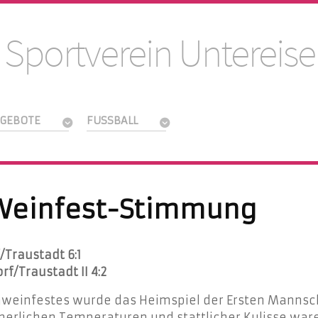
 Sportverein Untereise
GEBOTE
FUSSBALL
n Weinfest-Stimmung
Traustadt 6:1
f/Traustadt II 4:2
einfestes wurde das Heimspiel der Ersten Mannscha
erlichen Temperaturen und stattlicher Kulisse ware