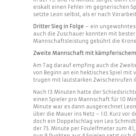
eiskalt einen Fehler im gegnerischen S
setzte Leon selbst, als er nach Vorarbeit
Dritter Sieg in Folge
– ein ungewohntes G
auch die Zuschauer konnten mit bester
Mannschaftsleistung gebührt die Krone h
Zweite Mannschaft mit kämpferischem
Am Tag darauf empfing auch die Zweite
von Beginn an ein hektisches Spiel mit
trugen mit lautstarken Zwischenrufen i
Nach 13 Minuten hatte der Schiedsricht
einen Spieler pro Mannschaft für 10 Min
Minute war es dann ausgerechnet Leon H
über die Mauer ins Netz – 1:0. Kurz vor
doch ein Doppelschlag von Leo Schmidt (5
der 73. Minute per Foulelfmeter zum 4:1
nun 9 Punkten aus 4 Spielen setzt sich 