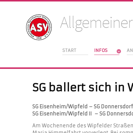
Allgemeiner
START
INFOS
AN
SG ballert sich i
SG Eisenheim/Wipfeld – SG Donnersdorf/
SG Eisenheim/Wipfeld II
– SG Donnersdor
Am Wochenende des Wipfelder Straßenw
Maria Himmelfahrt vorverlegt. Bei somm