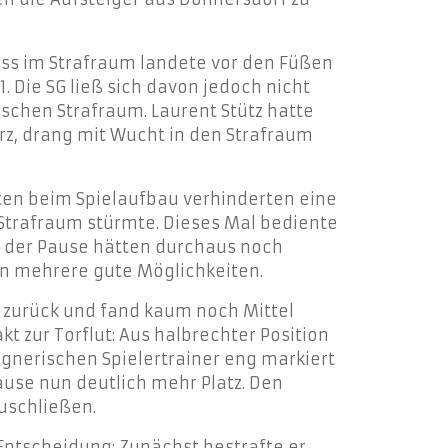
ss im Strafraum landete vor den Füßen
. Die SG ließ sich davon jedoch nicht
schen Strafraum. Laurent Stütz hatte
Herz, drang mit Wucht in den Strafraum
iten beim Spielaufbau verhinderten eine
n Strafraum stürmte. Dieses Mal bediente
Vor der Pause hätten durchaus noch
ten mehrere gute Möglichkeiten.
 zurück und fand kaum noch Mittel
t zur Torflut: Aus halbrechter Position
egnerischen Spielertrainer eng markiert
use nun deutlich mehr Platz. Den
zuschließen.
 Entscheidung: Zunächst bestrafte er