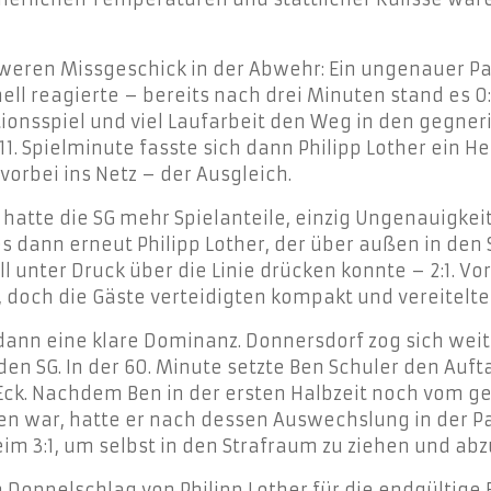
weren Missgeschick in der Abwehr: Ein ungenauer Pa
l reagierte – bereits nach drei Minuten stand es 0:1
nsspiel und viel Laufarbeit den Weg in den gegneri
 11. Spielminute fasste sich dann Philipp Lother ein 
vorbei ins Netz – der Ausgleich.
t hatte die SG mehr Spielanteile, einzig Ungenauigke
es dann erneut Philipp Lother, der über außen in de
all unter Druck über die Linie drücken konnte – 2:1. 
n, doch die Gäste verteidigten kompakt und vereitel
dann eine klare Dominanz. Donnersdorf zog sich weit
n SG. In der 60. Minute setzte Ben Schuler den Auftak
 Eck. Nachdem Ben in der ersten Halbzeit noch vom g
n war, hatte er nach dessen Auswechslung in der Pa
beim 3:1, um selbst in den Strafraum zu ziehen und ab
in Doppelschlag von Philipp Lother für die endgültige