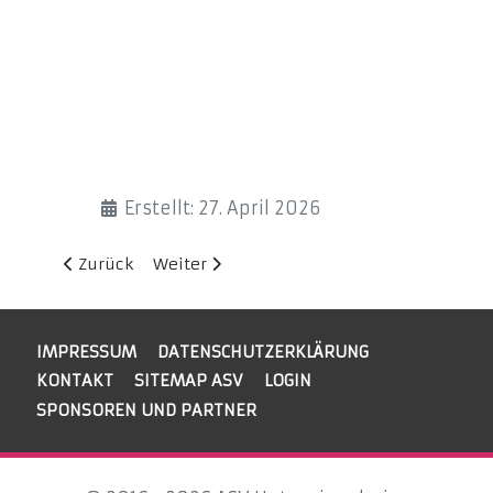
Details
Erstellt: 27. April 2026
Vorheriger Beitrag: SG bleibt vorne zu harmlos – Rese
Nächster Beitrag: Derbytime in Fahr
Zurück
Weiter
IMPRESSUM
DATENSCHUTZERKLÄRUNG
KONTAKT
SITEMAP ASV
LOGIN
SPONSOREN UND PARTNER