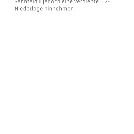
Sennfeld II jedoch eine verdiente 0:2-
Niederlage hinnehmen.