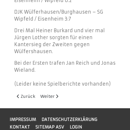
Eisenheim / Wipfeld 0:2
DJK Wülferhausen/Burghausen – SG
Wipfeld / Eisenheim 3:7
Drei Mal Heiner Burkard und vier mal
Jürgen Lother sorgten für einen
Kantersieg der Zweiten gegen
Wülfershausen.
Bei der Ersten trafen Jan Reich und Jonas
Wieland.
(Leider keine Spielberichte vorhanden)
Vorheriger Beitrag: Überragender Totopokalsieg gegen 
Nächster Beitrag: Vier sehenswerte Treffer
Zurück
Weiter
IMPRESSUM
DATENSCHUTZERKLÄRUNG
KONTAKT
SITEMAP ASV
LOGIN