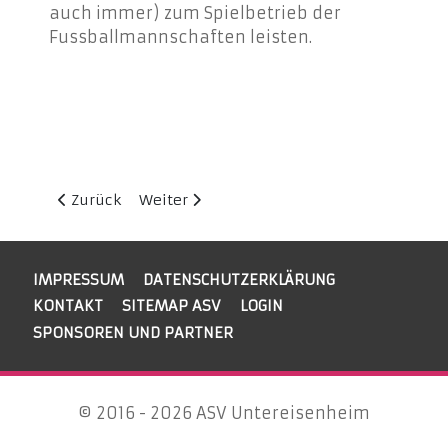
auch immer) zum Spielbetrieb der
Fussballmannschaften leisten.
Vorheriger Beitrag: EEV-Cup Bergtheim
Nächster Beitrag: Derbysieg in Schwanfeld
Zurück
Weiter
IMPRESSUM
DATENSCHUTZERKLÄRUNG
KONTAKT
SITEMAP ASV
LOGIN
SPONSOREN UND PARTNER
© 2016 - 2026 ASV Untereisenheim